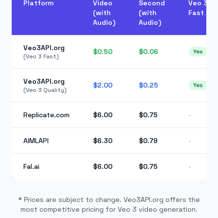
Platform
Video
Second
Veo 3
(with
(with
Fast API
Audio)
Audio)
Veo3API.org
$0.50
$0.06
Yes
(Veo 3 Fast)
Veo3API.org
$2.00
$0.25
Yes
(Veo 3 Quality)
Replicate.com
$6.00
$0.75
-
AIMLAPI
$6.30
$0.79
-
Fal.ai
$6.00
$0.75
-
* Prices are subject to change. Veo3API.org offers the
most competitive pricing for Veo 3 video generation.